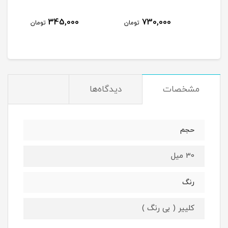
345,000
730,000
مان
تومان
تومان
مشخصات
دیدگاه‌ها
حجم
30 میل
رنگ
کلییر ( بی رنگ )