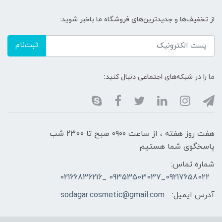
از تخفیف‌ها و جدیدترین‌های فروشگاه ما باخبر شوید:
ثبت‌نام
ما را در شبکه‌های اجتماعی دنبال کنید:
هفت روز هفته ، از ساعت ۰۹۰۰ صبح تا ۲۳00 شب
پاسخگوی شما هستیم
شماره تماس:
09217658022_09353503037 _02166836216
آدرس ایمیل:
sodagar.cosmetic@gmail.com