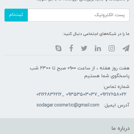
ثبت‌نام
ما را در شبکه‌های اجتماعی دنبال کنید:
هفت روز هفته ، از ساعت ۰۹۰۰ صبح تا ۲۳00 شب
پاسخگوی شما هستیم
شماره تماس:
09217658022_09353503037 _02166836216
آدرس ایمیل:
sodagar.cosmetic@gmail.com
درباره ما