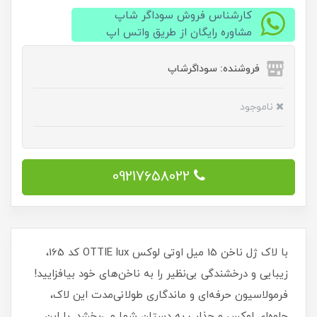
کارشناس فروش سوداگر شاپ
مشاوره رایگان از طریق واتس اپ
فروشنده: سوداگرشاپ
ناموجود
09217658022
با لاک ژل ناخن 15 میل اوتی لوکس OTTIE lux کد 165،
زیبایی و درخشندگی بی‌نظیر را به ناخن‌های خود بیافزایید!
فرمولاسیون حرفه‌ای و ماندگاری طولانی‌مدت این لاک،
جلوه‌ای لوکس و جذاب به دستان شما می‌بخشد. با این