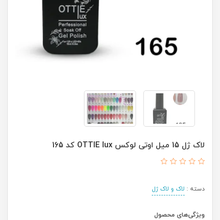
لاک ژل 15 میل اوتی لوکس OTTIE lux کد 165
دسته :
لاک و لاک ژل
ویژگی‌های محصول