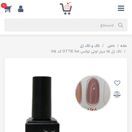
0
خانه
ناخن
لاک و لاک ژل
لاک ژل 15 میل اوتی لوکس OTTIE lux کد 165