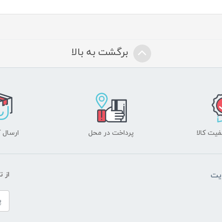
برگشت به بالا
یت کالا
پرداخت در محل
ارسال آ
یت
از 