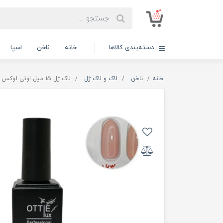
دسته‌بندی کالاها
خانه
ناخن
اسپا
خانه
ناخن
لاک و لاک ژل
لاک ژل 15 میل اوتی لوکس OTTIE lux کد 163