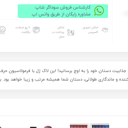
کارشناس فروش سوداگر شاپ
مشاوره رایگان از طریق واتس اپ
امکان تحویل
امکان
۷ روز ضمانت
اکسپرس
پرداخت در
بازگشت
محل
ا لاک ژل 15 میل اوتی لوکس OTTIE lux کد 163، جذابیت دستان خود را به اوج برسانید! این لاک ژل با 
کننده و ماندگاری طولانی، دستان شما همیشه مرتب و زیبا خواهد بود.