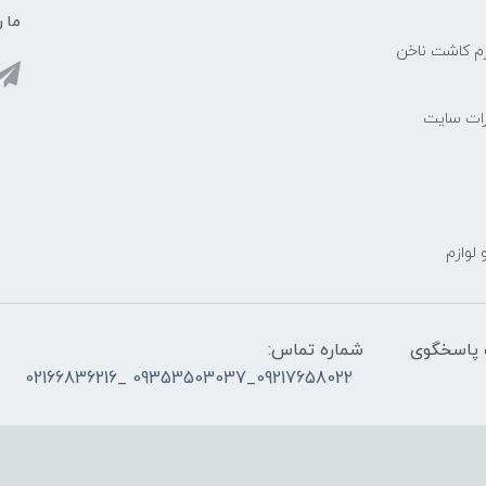
ما ر
زم کاشت ناخن
رات سایت
 لوازم
ز ساعت ۰۹۰۰ صبح تا ۲۳00 شب پاسخگوی
شماره تماس:
09217658022_09353503037 _02166836216