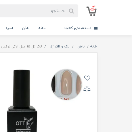
دسته‌بندی کالاها
خانه
ناخن
اسپا
خانه
ناخن
لاک و لاک ژل
لاک ژل 15 میل اوتی لوکس OTTIE LUX کد 161