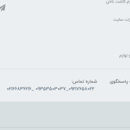
زم کاشت ناخن
رات سایت
 لوازم
ز ساعت ۰۹۰۰ صبح تا ۲۳00 شب پاسخگوی
شماره تماس:
09217658022_09353503037 _02166836216