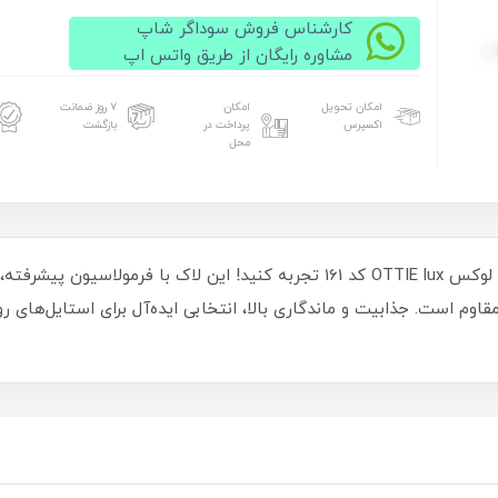
کارشناس فروش سوداگر شاپ
مشاوره رایگان از طریق واتس اپ
امکان تحویل
امکان
۷ روز ضمانت
اکسپرس
پرداخت در
بازگشت
محل
درخشش و دوام بی‌نظیر را با لاک ژل 15 میل اوتی لوکس OTTIE lux کد 161 تجربه کن
مقاوم است. جذابیت و ماندگاری بالا، انتخابی ایده‌آل برای استایل‌های 