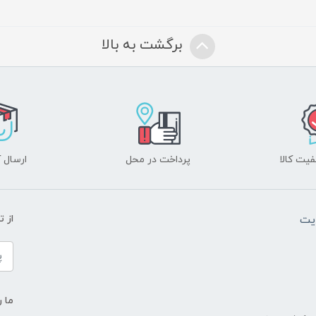
برگشت به بالا
یت کالا
پرداخت در محل
ارسال آ
یت
از 
ما ر