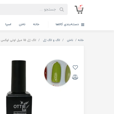
دسته‌بندی کالاها
خانه
ناخن
اسپا
خانه
ناخن
لاک و لاک ژل
لاک ژل 15 میل اوتی لوکس OTTIE LUX کد 151