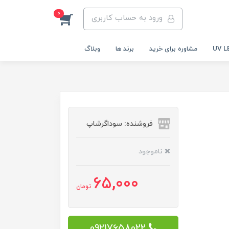
0
ورود به حساب کاربری
مشاوره برای خرید
برند ها
وبلاگ
فروشنده: سوداگرشاپ
ناموجود
65,000
تومان
09217658022