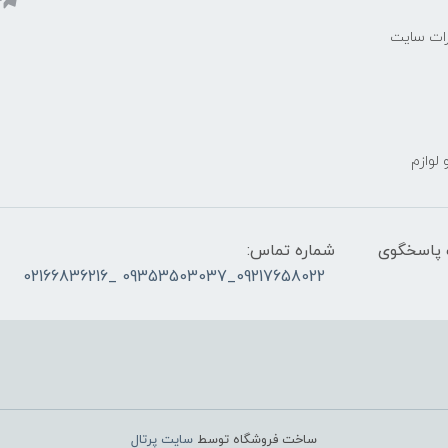
رات سایت
 لوازم
ز ساعت ۰۹۰۰ صبح تا ۲۳00 شب پاسخگوی
شماره تماس:
09217658022_09353503037 _02166836216
ساخت فروشگاه توسط
سایت پرتال