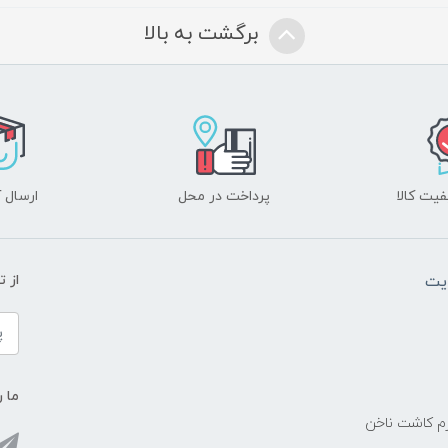
برگشت به بالا
یت کالا
پرداخت در محل
ارسال آ
یت
از 
ما ر
زم کاشت ناخن