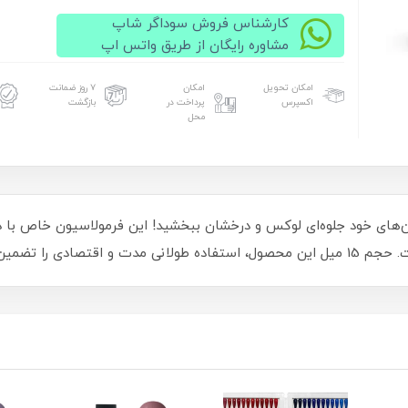
کارشناس فروش سوداگر شاپ
مشاوره رایگان از طریق واتس اپ
امکان تحویل
امکان
۷ روز ضمانت
اکسپرس
پرداخت در
بازگشت
محل
اوتی لوکس OTTIE LUX کد 151 به ناخن‌های خود جلوه‌ای لوکس و درخشان ببخشید! این فرمولاسیون
ندگاری را تجربه کنید!