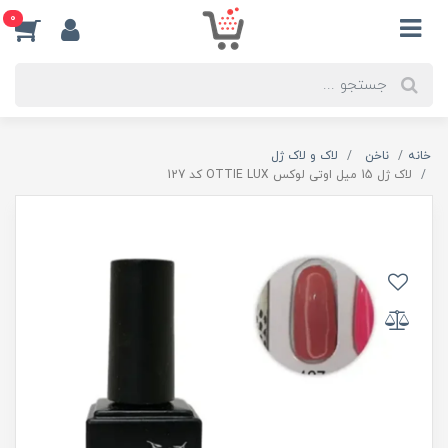
0
خانه
ناخن
لاک و لاک ژل
لاک ژل 15 میل اوتی لوکس OTTIE LUX کد 127