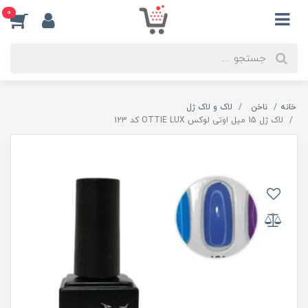
0
خانه
ناخن
لاک و لاک ژل
لاک ژل 15 میل اوتی لوکس OTTIE LUX کد 123