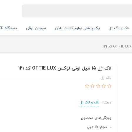
لاک و لاک ژل
پکیج های لوازم کاشت ناخن
سوهان برقی
دستگاه UV LED
لاک ژل 15 میل اوتی لوکس OTTIE LUX کد 121
لاک ژل
دسته :
لاک و لاک ژل
ویژگی‌های محصول
حجم: 15 میل