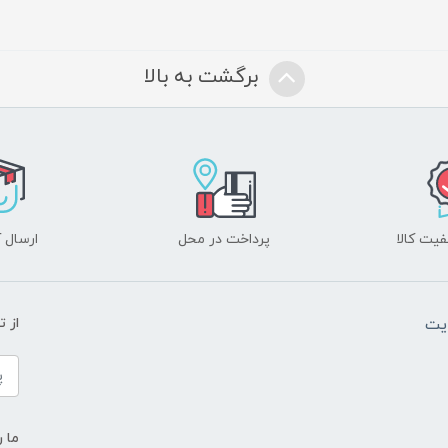
برگشت به بالا
یت کالا
پرداخت در محل
ارسال آ
یت
از 
ما ر