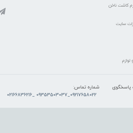
زم کاشت ناخن
رات سایت
 لوازم
ز ساعت ۰۹۰۰ صبح تا ۲۳00 شب پاسخگوی
شماره تماس:
09217658022_09353503037 _02166836216