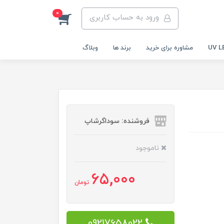
0
ورود به حساب کاربری
مشاوره برای خرید
برند ها
وبلاگ
فروشنده: سوداگرشاپ
ناموجود
65,000
تومان
09217658022