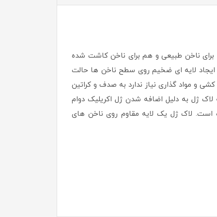
شک نشده و برای خشک شدن نیاز به دستگاه UV – LED دارند. لاک ژل هم برای ناخن طبیعی و هم برای ناخن کاشت شده
 ایجاد لایه ای ضخیم روی سطح ناخن ها حالت
شی و مواد گذاری نیاز ندارد به صدف و کراتین
لاک ژل به دلیل اضافه شدن ژل اکریلیک دوام
ه است. لاک ژل یک لایه مقاوم روی ناخن های