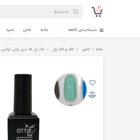
دسته‌بندی کالاها
خانه
ناخن
اسپا
خانه
ناخن
لاک و لاک ژل
لاک ژل 15 میل اوتی لوکس OTTIE LUX کد 121