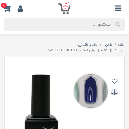
0
خانه
ناخن
لاک و لاک ژل
لاک ژل 15 میل اوتی لوکس OTTIE LUX کد 105