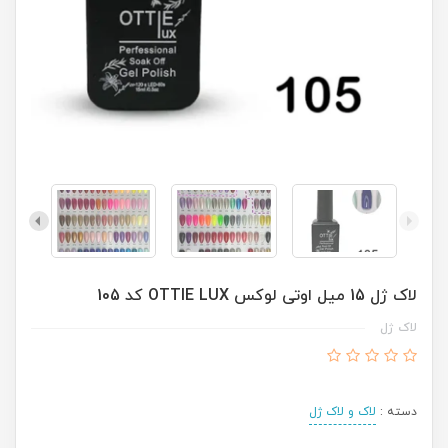
لاک ژل 15 میل اوتی لوکس OTTIE LUX کد 105
لاک ژل
دسته :
لاک و لاک ژل