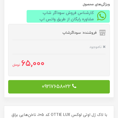
ویژگی‌های محصول
کارشناس فروش سوداگر شاپ
مشاوره رایگان از طریق واتس اپ
فروشنده: سوداگرشاپ
ناموجود
65,000
تومان
09217658022
با لاک ژل اوتی لوکس OTTIE LUX کد 105، ناخن‌هایی براق