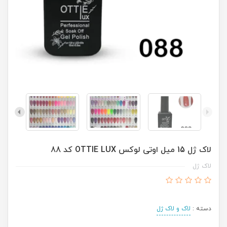
لاک ژل 15 میل اوتی لوکس OTTIE LUX کد 88
لاک ژل
دسته :
لاک و لاک ژل