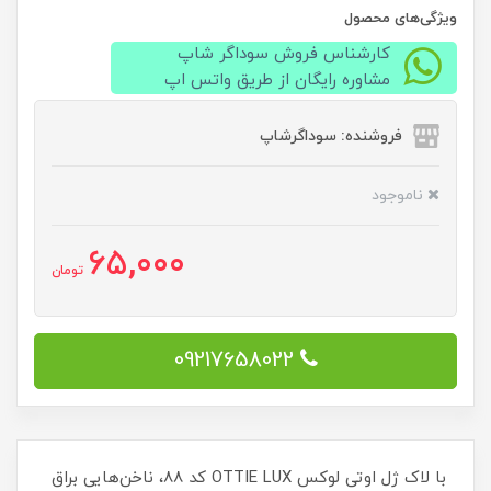
ویژگی‌های محصول
کارشناس فروش سوداگر شاپ
مشاوره رایگان از طریق واتس اپ
فروشنده: سوداگرشاپ
ناموجود
65,000
تومان
09217658022
با لاک ژل اوتی لوکس OTTIE LUX کد 88، ناخن‌هایی براق