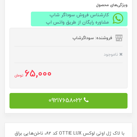
ویژگی‌های محصول
کارشناس فروش سوداگر شاپ
مشاوره رایگان از طریق واتس اپ
فروشنده: سوداگرشاپ
ناموجود
65,000
تومان
09217658022
با لاک ژل اوتی لوکس OTTIE LUX کد 82، ناخن‌هایی براق