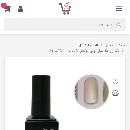
0
خانه
ناخن
لاک و لاک ژل
لاک ژل 15 میل اوتی لوکس OTTIE LUX کد 82