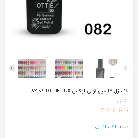
لاک ژل 15 میل اوتی لوکس OTTIE LUX کد 82
لاک ژل
دسته :
لاک و لاک ژل