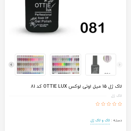
لاک ژل 15 میل اوتی لوکس OTTIE LUX کد 81
لاک ژل
دسته :
لاک و لاک ژل