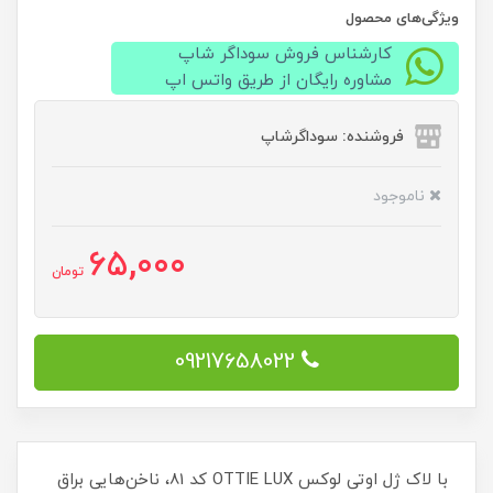
ویژگی‌های محصول
کارشناس فروش سوداگر شاپ
مشاوره رایگان از طریق واتس اپ
فروشنده: سوداگرشاپ
ناموجود
65,000
تومان
09217658022
با لاک ژل اوتی لوکس OTTIE LUX کد 81، ناخن‌هایی براق