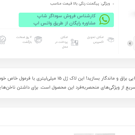
ویژگی: پیگمنت رنگی بالا قیمت مناسب
کارشناس فروش سوداگر شاپ
مشاوره رایگان از طریق واتس اپ
امکان تحویل
امکان
۷ روز ضمانت
اکسپرس
پرداخت در
بازگشت
محل
با لاک ژل اوتی لوکس OTTIE LUX کد 71، ناخن‌هایی براق و ماندگار 
یع از ویژگی‌های منحصربه‌فرد این محصول است. برای داشتن ناخن‌هایی 