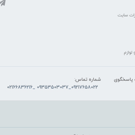
رات سایت
 لوازم
ز ساعت ۰۹۰۰ صبح تا ۲۳00 شب پاسخگوی
شماره تماس:
09217658022_09353503037 _02166836216