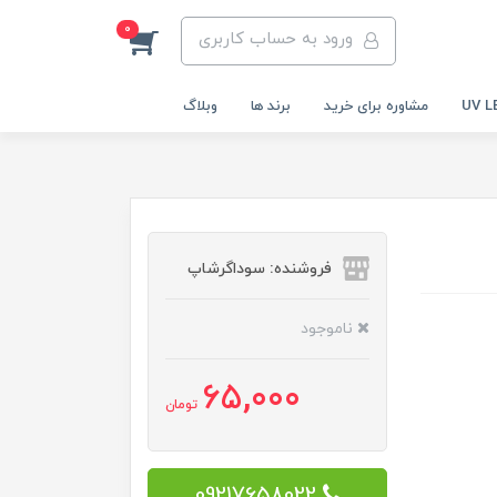
0
ورود به حساب کاربری
مشاوره برای خرید
برند ها
وبلاگ
فروشنده: سوداگرشاپ
ناموجود
65,000
تومان
09217658022