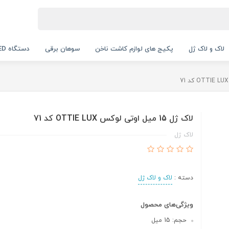
لاک و لاک ژل
پکیج های لوازم کاشت ناخن
سوهان برقی
دستگاه UV LED
لاک ژل 15 میل اوتی لوکس OTTIE LUX کد 71
لاک ژل
دسته :
لاک و لاک ژل
ویژگی‌های محصول
حجم: 15 میل