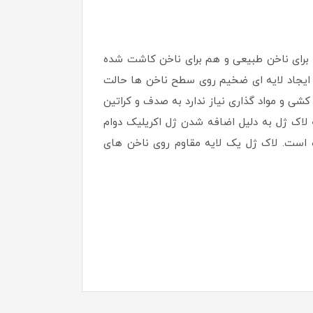
شک نشده و برای خشک شدن نیاز به دستگاه UV – LED دارند. لاک ژل هم برای ناخن طبیعی و هم برای ناخن کاشت شده
 ایجاد لایه ای ضخیم روی سطح ناخن ها حالت
شی و مواد گذاری نیاز ندارد به صدف و کراتین
لاک ژل به دلیل اضافه شدن ژل اکریلیک دوام
ه است. لاک ژل یک لایه مقاوم روی ناخن های