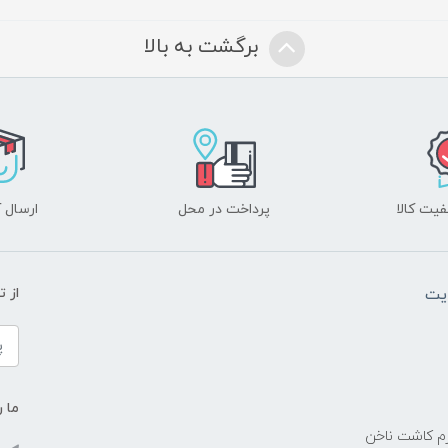
برگشت به بالا
یت کالا
پرداخت در محل
ارسال آ
یت
از 
ما ر
زم کاشت ناخن