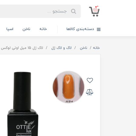
دسته‌بندی کالاها
خانه
ناخن
اسپا
خانه
ناخن
لاک و لاک ژل
لاک ژل 15 میل اوتی لوکس OTTIE LUX کد 71