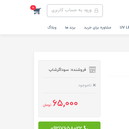
0
ورود به حساب کاربری
مشاوره برای خرید
برند ها
وبلاگ
فروشنده: سوداگرشاپ
ناموجود
65,000
تومان
09217658022