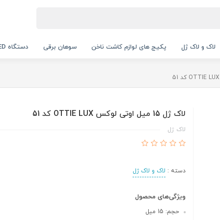
لاک و لاک ژل
پکیج های لوازم کاشت ناخن
سوهان برقی
دستگاه UV LED
لاک ژل 15 میل اوتی لوکس OTTIE LUX کد 51
لاک ژل
دسته :
لاک و لاک ژل
ویژگی‌های محصول
حجم: 15 میل