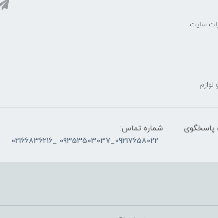
رات سایت
 لوازم
ز ساعت ۰۹۰۰ صبح تا ۲۳00 شب پاسخگوی
شماره تماس:
09217658022_09353503037 _02166836216