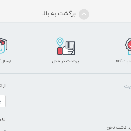
برگشت به بالا
یت کالا
پرداخت در محل
ارسال آ
یت
از 
ما ر
زم کاشت ناخن