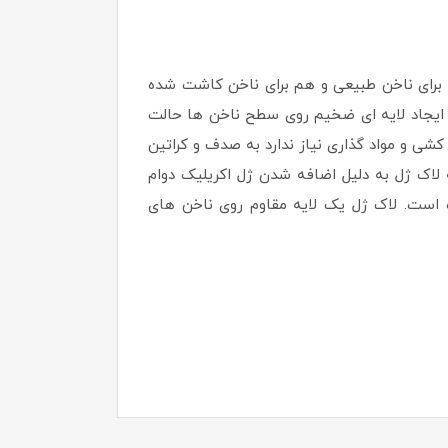
شک نشده و برای خشک شدن نیاز به دستگاه UV – LED دارند. لاک ژل هم برای ناخن طبیعی و هم برای ناخن کاشت شده
 ایجاد لایه ای ضخیم روی سطح ناخن ها حالت
شی و مواد گذاری نیاز ندارد به صدف و کراتین
لاک ژل به دلیل اضافه شدن ژل اکریلیک دوام
ه است. لاک ژل یک لایه مقاوم روی ناخن های