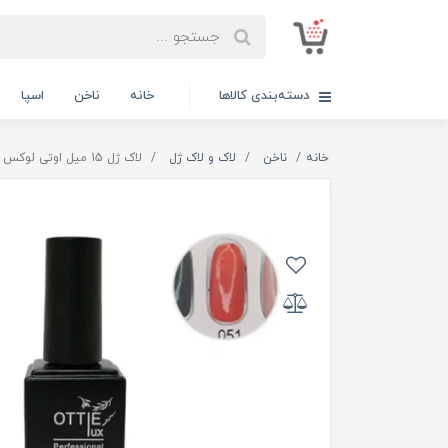
دسته‌بندی کالاها
خانه
ناخن
اسپا
خانه
ناخن
لاک و لاک ژل
لاک ژل 15 میل اوتی لوکس OTTIE LUX کد 51