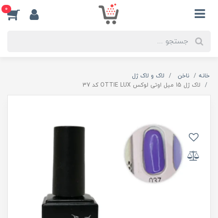
0
خانه
ناخن
لاک و لاک ژل
لاک ژل 15 میل اوتی لوکس OTTIE LUX کد 37