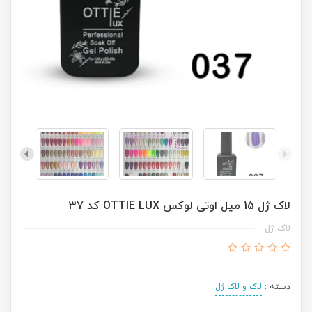
لاک ژل 15 میل اوتی لوکس OTTIE LUX کد 37
لاک ژل
دسته :
لاک و لاک ژل