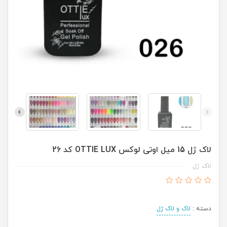
لاک ژل 15 میل اوتی لوکس OTTIE LUX کد 26
لاک ژل
دسته :
لاک و لاک ژل