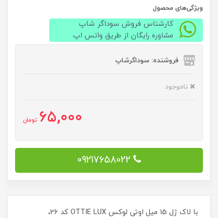
ویژگی‌های محصول
کارشناس فروش سوداگر شاپ
مشاوره رایگان از طریق واتس اپ
فروشنده: سوداگرشاپ
ناموجود
65,000
تومان
09217658022
با لاک ژل 15 میل اوتی لوکس OTTIE LUX کد 26،