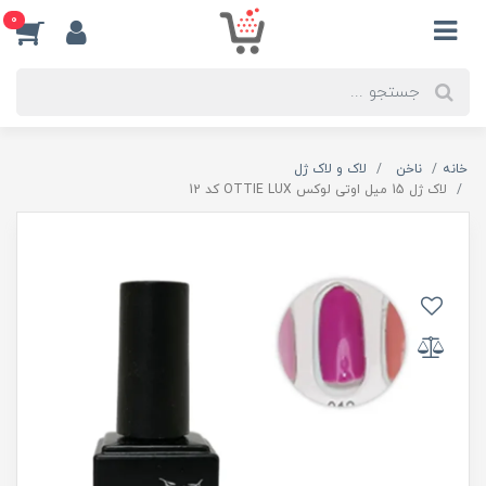
0
خانه
ناخن
لاک و لاک ژل
لاک ژل 15 میل اوتی لوکس OTTIE LUX کد 12