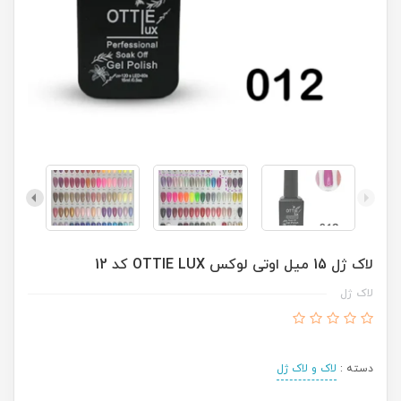
لاک ژل 15 میل اوتی لوکس OTTIE LUX کد 12
لاک ژل
دسته :
لاک و لاک ژل