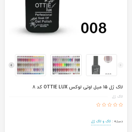
لاک ژل 15 میل اوتی لوکس OTTIE LUX کد 8
لاک ژل
دسته :
لاک و لاک ژل