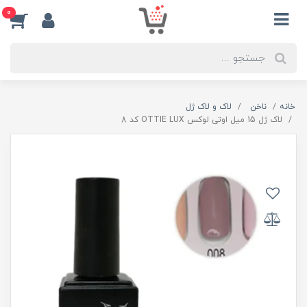
0
خانه
ناخن
لاک و لاک ژل
لاک ژل 15 میل اوتی لوکس OTTIE LUX کد 8