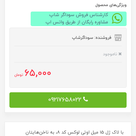
ویژگی‌های محصول
کارشناس فروش سوداگر شاپ
مشاوره رایگان از طریق واتس اپ
فروشنده: سوداگرشاپ
ناموجود
65,000
تومان
09217658022
با لاک ژل 15 میل اوتی لوکس کد 8، به ناخن‌هایتان