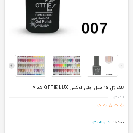
لاک ژل 15 میل اوتی لوکس OTTIE LUX کد 7
لاک ژل
دسته :
لاک و لاک ژل