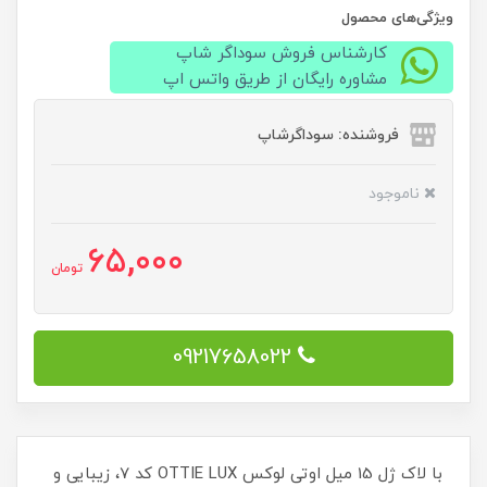
ویژگی‌های محصول
کارشناس فروش سوداگر شاپ
مشاوره رایگان از طریق واتس اپ
فروشنده: سوداگرشاپ
ناموجود
65,000
تومان
09217658022
با لاک ژل 15 میل اوتی لوکس OTTIE LUX کد 7، زیبایی و