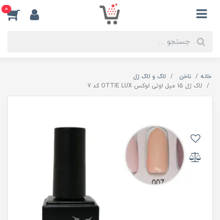
0
خانه
ناخن
لاک و لاک ژل
لاک ژل 15 میل اوتی لوکس OTTIE LUX کد 7