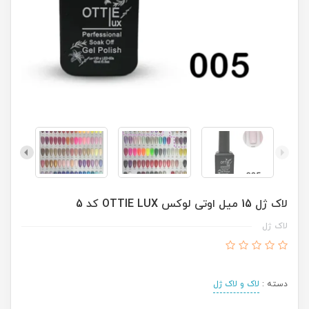
لاک ژل 15 میل اوتی لوکس OTTIE LUX کد 5
لاک ژل
دسته :
لاک و لاک ژل