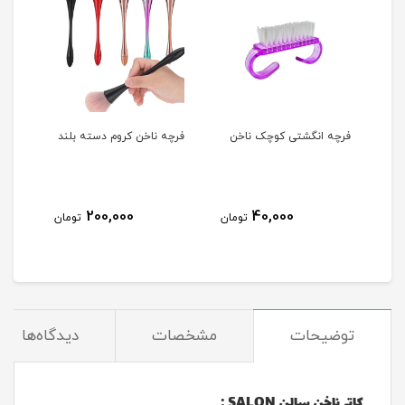
فرچه انگشتی کوچک ناخن
فرچه ناخن کروم دسته بلند
پد ک
OPI
200,000
40,000
مان
تومان
تومان
توضیحات
مشخصات
دیدگاه‌ها
کاتر ناخن سالن SALON :