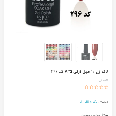
لاک ژل 10 میل آرتی Arti کد 296
لاک ژل
دسته :
لاک و لاک ژل
ویژگی‌های محصول