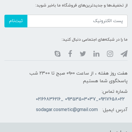
از تخفیف‌ها و جدیدترین‌های فروشگاه ما باخبر شوید:
ثبت‌نام
ما را در شبکه‌های اجتماعی دنبال کنید:
هفت روز هفته ، از ساعت ۰۹۰۰ صبح تا ۲۳00 شب
پاسخگوی شما هستیم
شماره تماس:
09217658022_09353503037 _02166836216
آدرس ایمیل:
sodagar.cosmetic@gmail.com