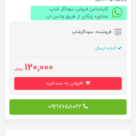
کارشناس فروش سوداگر شاپ
مشاوره رایگان از طریق واتس اپ
فروشنده: سوداگرشاپ
آماده ارسال
120,000
تومان
افزودن به سبدخرید
09217658022