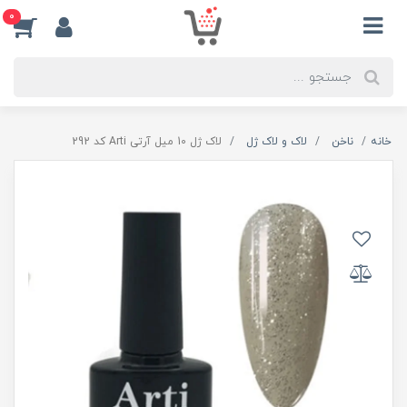
0
خانه
ناخن
لاک و لاک ژل
لاک ژل 10 میل آرتی Arti کد 292