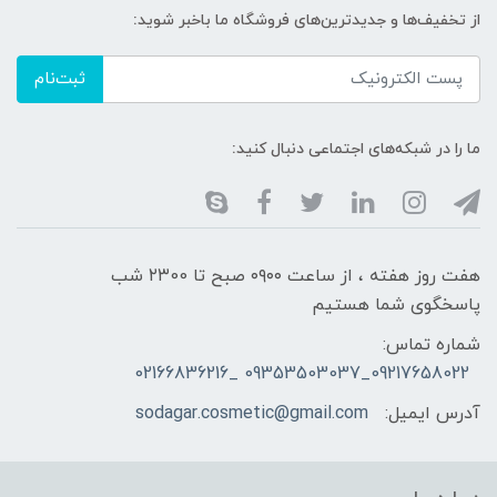
از تخفیف‌ها و جدیدترین‌های فروشگاه ما باخبر شوید:
ثبت‌نام
ما را در شبکه‌های اجتماعی دنبال کنید:
هفت روز هفته ، از ساعت ۰۹۰۰ صبح تا ۲۳00 شب
پاسخگوی شما هستیم
شماره تماس:
09217658022_09353503037 _02166836216
آدرس ایمیل:
sodagar.cosmetic@gmail.com