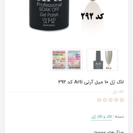
لاک ژل 10 میل آرتی Arti کد 292
لاک ژل
دسته :
لاک و لاک ژل
ویژگی‌های محصول