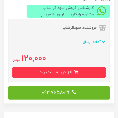
کارشناس فروش سوداگر شاپ
مشاوره رایگان از طریق واتس اپ
فروشنده: سوداگرشاپ
آماده ارسال
120,000
تومان
افزودن به سبدخرید
09217658022