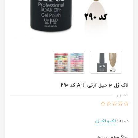
لاک ژل 10 میل آرتی Arti کد 290
لاک ژل
دسته :
لاک و لاک ژل
ویژگی‌های محصول