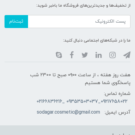
از تخفیف‌ها و جدیدترین‌های فروشگاه ما باخبر شوید:
ثبت‌نام
ما را در شبکه‌های اجتماعی دنبال کنید:
هفت روز هفته ، از ساعت ۰۹۰۰ صبح تا ۲۳00 شب
پاسخگوی شما هستیم
شماره تماس:
09217658022_09353503037 _02166836216
آدرس ایمیل:
sodagar.cosmetic@gmail.com