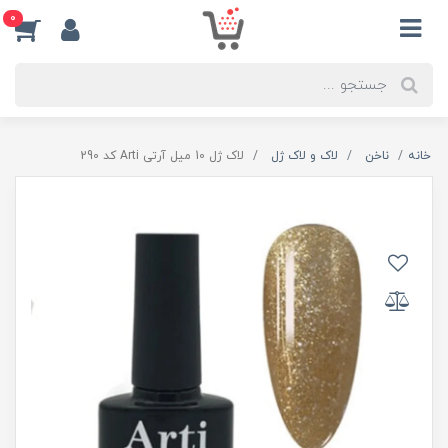
0
خانه
ناخن
لاک و لاک ژل
لاک ژل 10 میل آرتی Arti کد 290