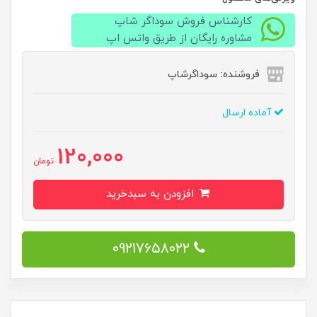
کارشناس فروش سوداگر شاپ
مشاوره رایگان از طریق واتس اپ
فروشنده: سوداگرشاپ
آماده ارسال
120,000
تومان
افزودن به سبدخرید
09217658022