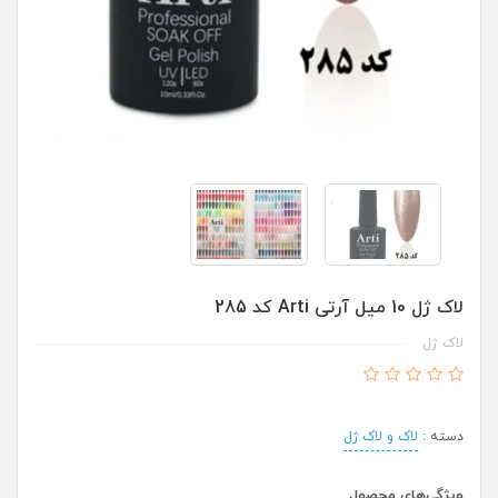
لاک ژل 10 میل آرتی Arti کد 285
لاک ژل
دسته :
لاک و لاک ژل
ویژگی‌های محصول