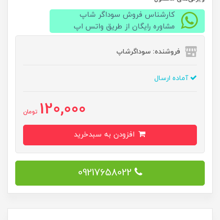
کارشناس فروش سوداگر شاپ
مشاوره رایگان از طریق واتس اپ
فروشنده: سوداگرشاپ
آماده ارسال
120,000
تومان
افزودن به سبدخرید
09217658022