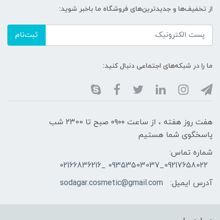
از تخفیف‌ها و جدیدترین‌های فروشگاه ما باخبر شوید:
ثبت‌نام
ما را در شبکه‌های اجتماعی دنبال کنید:
هفت روز هفته ، از ساعت ۰۹۰۰ صبح تا ۲۳00 شب
پاسخگوی شما هستیم
شماره تماس:
09217658022_09353503037 _02166836216
آدرس ایمیل:
sodagar.cosmetic@gmail.com