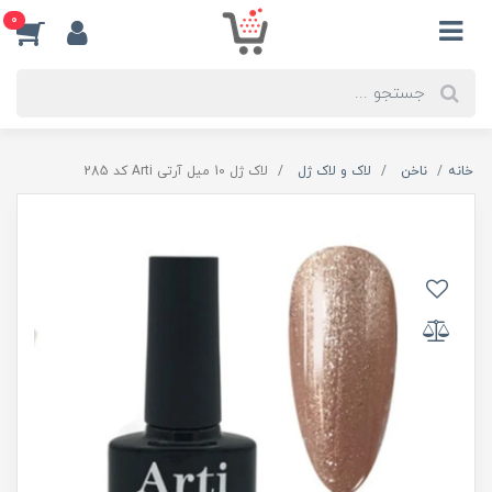
0
خانه
ناخن
لاک و لاک ژل
لاک ژل 10 میل آرتی Arti کد 285