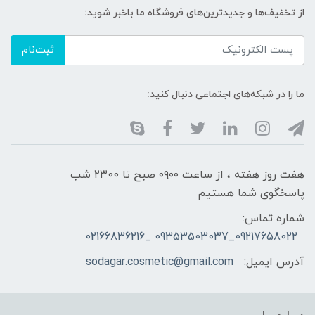
از تخفیف‌ها و جدیدترین‌های فروشگاه ما باخبر شوید:
ثبت‌نام
ما را در شبکه‌های اجتماعی دنبال کنید:
هفت روز هفته ، از ساعت ۰۹۰۰ صبح تا ۲۳00 شب
پاسخگوی شما هستیم
شماره تماس:
09217658022_09353503037 _02166836216
آدرس ایمیل:
sodagar.cosmetic@gmail.com