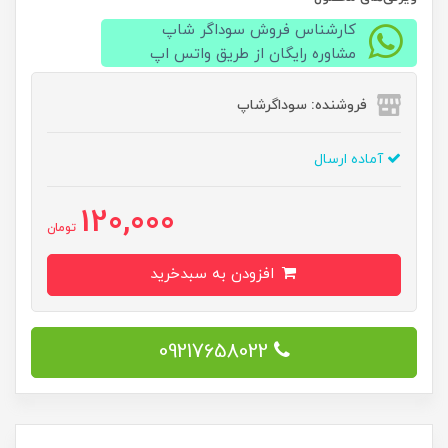
کارشناس فروش سوداگر شاپ
مشاوره رایگان از طریق واتس اپ
فروشنده: سوداگرشاپ
آماده ارسال
120,000
تومان
افزودن به سبدخرید
09217658022