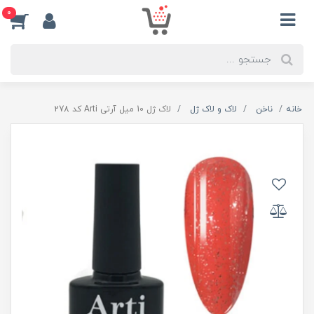
0
خانه
ناخن
لاک و لاک ژل
لاک ژل 10 میل آرتی Arti کد 278