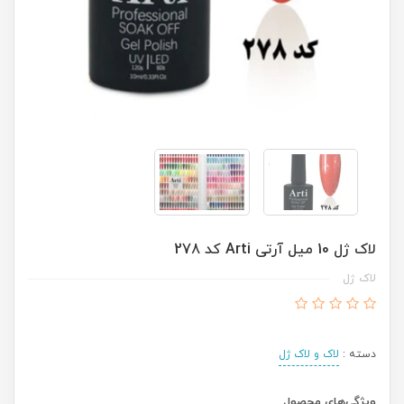
لاک ژل 10 میل آرتی Arti کد 278
لاک ژل
دسته :
لاک و لاک ژل
ویژگی‌های محصول