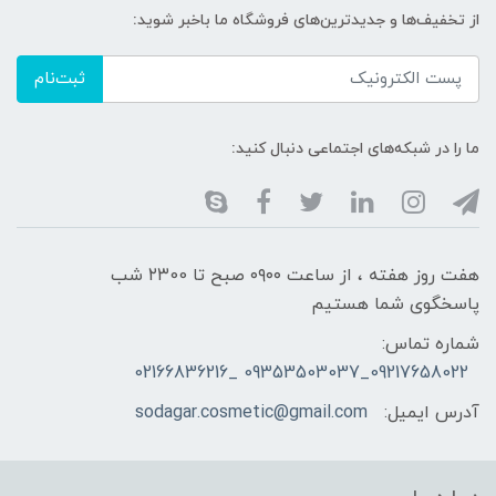
از تخفیف‌ها و جدیدترین‌های فروشگاه ما باخبر شوید:
ثبت‌نام
ما را در شبکه‌های اجتماعی دنبال کنید:
هفت روز هفته ، از ساعت ۰۹۰۰ صبح تا ۲۳00 شب
پاسخگوی شما هستیم
شماره تماس:
09217658022_09353503037 _02166836216
آدرس ایمیل:
sodagar.cosmetic@gmail.com