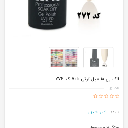
لاک ژل 10 میل آرتی Arti کد 272
لاک ژل
دسته :
لاک و لاک ژل
ویژگی‌های محصول