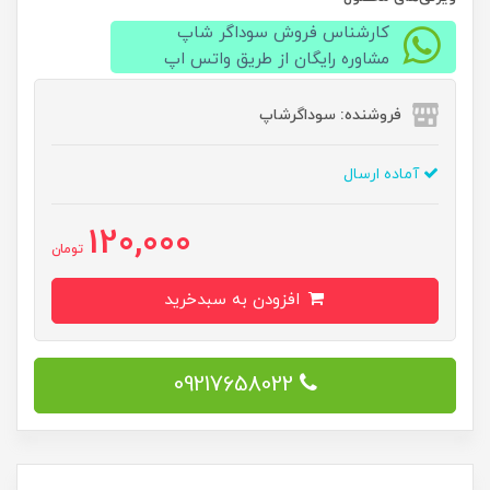
کارشناس فروش سوداگر شاپ
مشاوره رایگان از طریق واتس اپ
فروشنده: سوداگرشاپ
آماده ارسال
120,000
تومان
افزودن به سبدخرید
09217658022