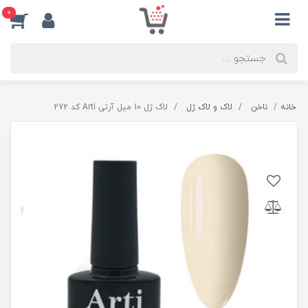
0
خانه
ناخن
لاک و لاک ژل
لاک ژل 10 میل آرتی Arti کد 272