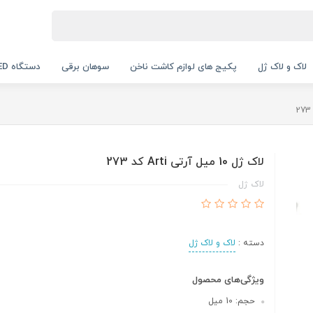
لاک و لاک ژل
پکیج های لوازم کاشت ناخن
سوهان برقی
دستگاه UV LED
لاک ژل 10 میل آرتی Arti کد 273
لاک ژل
دسته :
لاک و لاک ژل
ویژگی‌های محصول
حجم: 10 میل