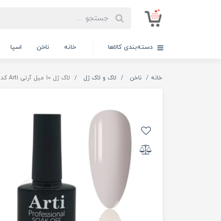
دسته‌بندی کالاها
خانه
ناخن
اسپا
خانه
ناخن
لاک و لاک ژل
لاک ژل 10 میل آرتی Arti کد 273