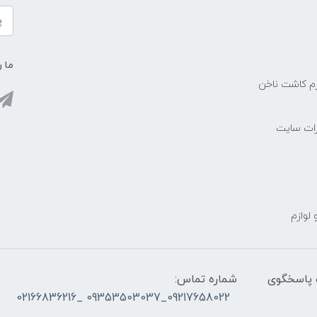
ما ر
زم کاشت ناخن
رات سایت
 لوازم
ز ساعت ۰۹۰۰ صبح تا ۲۳00 شب پاسخگوی
شماره تماس:
09217658022_09353503037 _02166836216