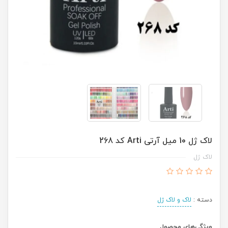
لاک ژل 10 میل آرتی Arti کد 268
لاک ژل
دسته :
لاک و لاک ژل
ویژگی‌های محصول