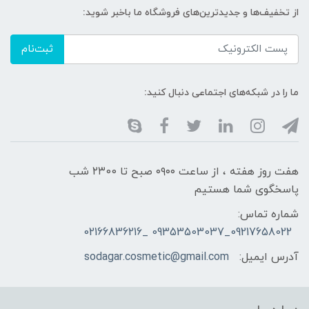
از تخفیف‌ها و جدیدترین‌های فروشگاه ما باخبر شوید:
ثبت‌نام
ما را در شبکه‌های اجتماعی دنبال کنید:
هفت روز هفته ، از ساعت ۰۹۰۰ صبح تا ۲۳00 شب
پاسخگوی شما هستیم
شماره تماس:
09217658022_09353503037 _02166836216
آدرس ایمیل:
sodagar.cosmetic@gmail.com