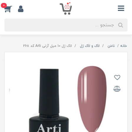
0
خانه
ناخن
لاک و لاک ژل
لاک ژل 10 میل آرتی Arti کد 268