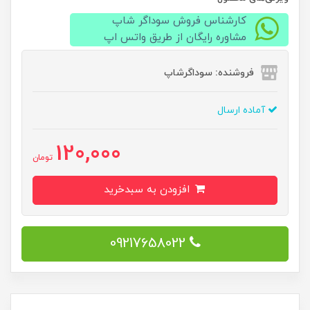
کارشناس فروش سوداگر شاپ
مشاوره رایگان از طریق واتس اپ
فروشنده: سوداگرشاپ
آماده ارسال
120,000
تومان
افزودن به سبدخرید
09217658022