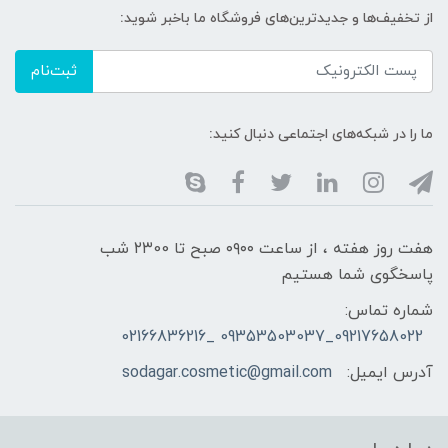
از تخفیف‌ها و جدیدترین‌های فروشگاه ما باخبر شوید:
ثبت‌نام
ما را در شبکه‌های اجتماعی دنبال کنید:
هفت روز هفته ، از ساعت ۰۹۰۰ صبح تا ۲۳00 شب
پاسخگوی شما هستیم
شماره تماس:
09217658022_09353503037 _02166836216
آدرس ایمیل:
sodagar.cosmetic@gmail.com