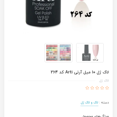
لاک ژل 10 میل آرتی Arti کد 264
لاک ژل
دسته :
لاک و لاک ژل
ویژگی‌های محصول