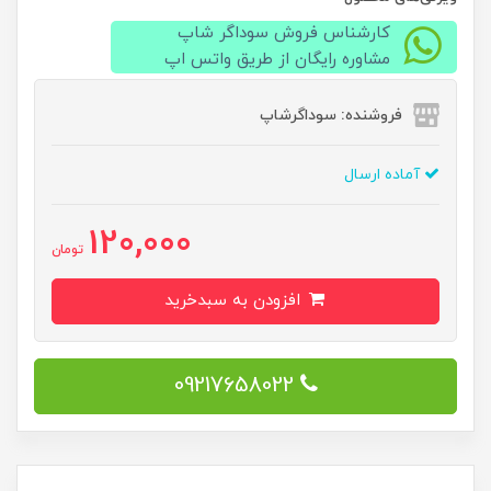
کارشناس فروش سوداگر شاپ
مشاوره رایگان از طریق واتس اپ
فروشنده: سوداگرشاپ
آماده ارسال
120,000
تومان
افزودن به سبدخرید
09217658022