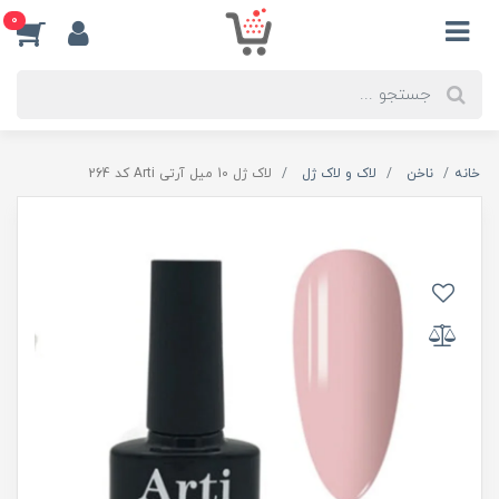
0
خانه
ناخن
لاک و لاک ژل
لاک ژل 10 میل آرتی Arti کد 264