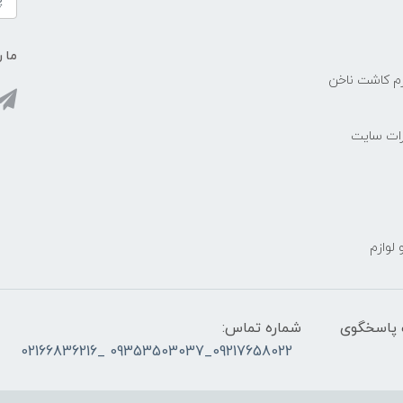
ما ر
زم کاشت ناخن
رات سایت
 لوازم
ز ساعت ۰۹۰۰ صبح تا ۲۳00 شب پاسخگوی
شماره تماس:
09217658022_09353503037 _02166836216