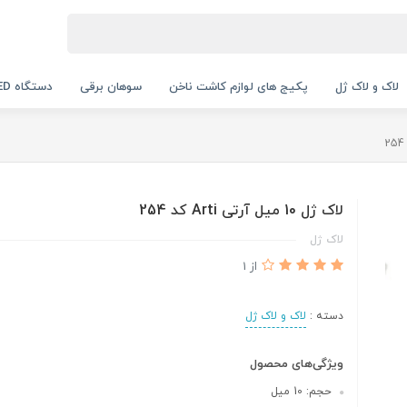
لاک و لاک ژل
پکیج های لوازم کاشت ناخن
سوهان برقی
دستگاه UV LED
لاک ژل 10 میل آرتی Arti کد 254
لاک ژل
از 1
دسته :
لاک و لاک ژل
ویژگی‌های محصول
حجم: 10 میل