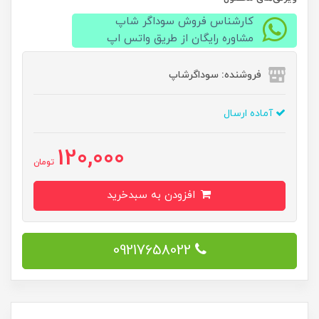
کارشناس فروش سوداگر شاپ
مشاوره رایگان از طریق واتس اپ
فروشنده: سوداگرشاپ
آماده ارسال
120,000
تومان
افزودن به سبدخرید
09217658022