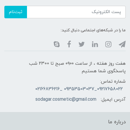
ثبت‌نام
ما را در شبکه‌های اجتماعی دنبال کنید:
هفت روز هفته ، از ساعت ۰۹۰۰ صبح تا ۲۳00 شب
پاسخگوی شما هستیم
شماره تماس:
09217658022_09353503037 _02166836216
آدرس ایمیل:
sodagar.cosmetic@gmail.com
درباره ما