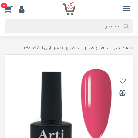
0
خانه
ناخن
لاک و لاک ژل
لاک ژل 10 میل آرتی Arti کد 248