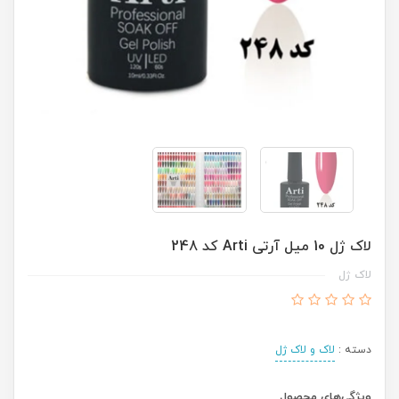
لاک ژل 10 میل آرتی Arti کد 248
لاک ژل
دسته :
لاک و لاک ژل
ویژگی‌های محصول