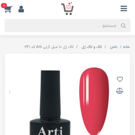
0
خانه
ناخن
لاک و لاک ژل
لاک ژل 10 میل آرتی Arti کد 241