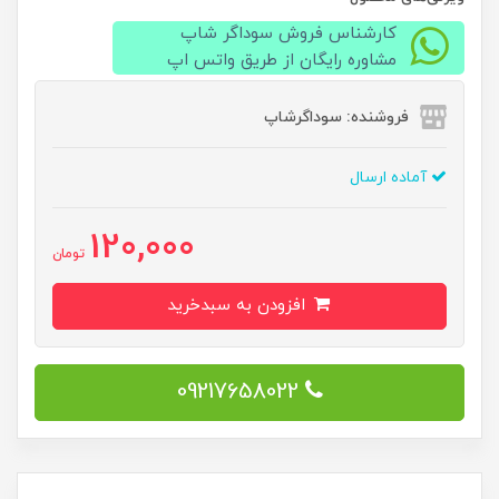
کارشناس فروش سوداگر شاپ
مشاوره رایگان از طریق واتس اپ
فروشنده: سوداگرشاپ
آماده ارسال
120,000
تومان
افزودن به سبدخرید
09217658022