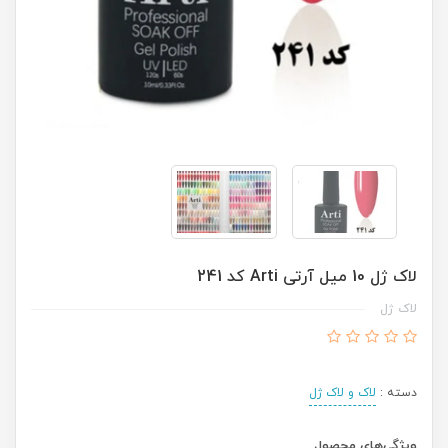
لاک ژل 10 میل آرتی Arti کد 241
لاک ژل
دسته :
لاک و لاک ژل
ویژگی‌های محصول