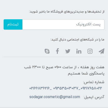
از تخفیف‌ها و جدیدترین‌های فروشگاه ما باخبر شوید:
ثبت‌نام
ما را در شبکه‌های اجتماعی دنبال کنید:
هفت روز هفته ، از ساعت ۰۹۰۰ صبح تا ۲۳00 شب
پاسخگوی شما هستیم
شماره تماس:
09217658022_09353503037 _02166836216
آدرس ایمیل:
sodagar.cosmetic@gmail.com