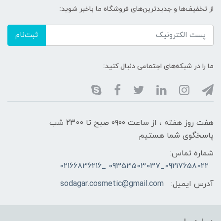
از تخفیف‌ها و جدیدترین‌های فروشگاه ما باخبر شوید:
ثبت‌نام
ما را در شبکه‌های اجتماعی دنبال کنید:
هفت روز هفته ، از ساعت ۰۹۰۰ صبح تا ۲۳00 شب
پاسخگوی شما هستیم
شماره تماس:
09217658022_09353503037 _02166836216
آدرس ایمیل:
sodagar.cosmetic@gmail.com