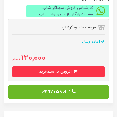
کارشناس فروش سوداگر شاپ
مشاوره رایگان از طریق واتس اپ
فروشنده: سوداگرشاپ
آماده ارسال
120,000
تومان
افزودن به سبدخرید
09217658022