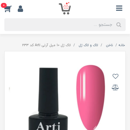
0
خانه
ناخن
لاک و لاک ژل
لاک ژل 10 میل آرتی Arti کد 233