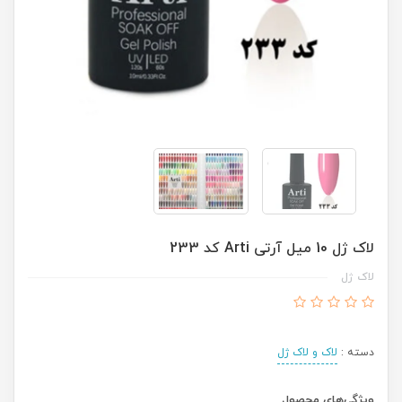
لاک ژل 10 میل آرتی Arti کد 233
لاک ژل
دسته :
لاک و لاک ژل
ویژگی‌های محصول