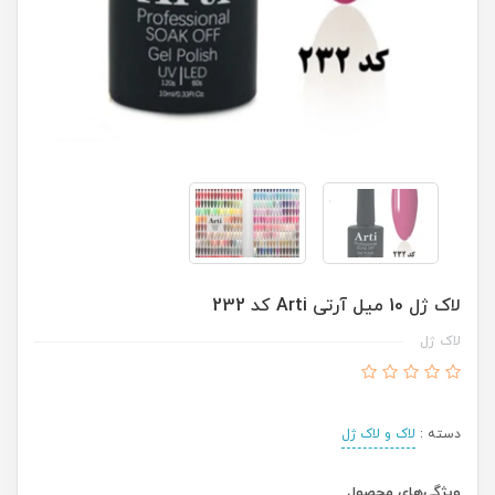
لاک ژل 10 میل آرتی Arti کد 232
لاک ژل
دسته :
لاک و لاک ژل
ویژگی‌های محصول