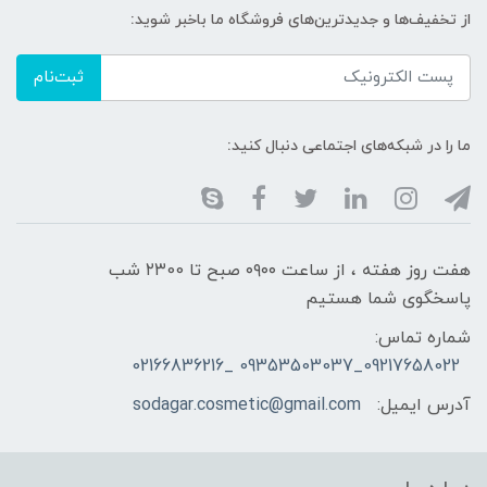
از تخفیف‌ها و جدیدترین‌های فروشگاه ما باخبر شوید:
ثبت‌نام
ما را در شبکه‌های اجتماعی دنبال کنید:
هفت روز هفته ، از ساعت ۰۹۰۰ صبح تا ۲۳00 شب
پاسخگوی شما هستیم
شماره تماس:
09217658022_09353503037 _02166836216
آدرس ایمیل:
sodagar.cosmetic@gmail.com