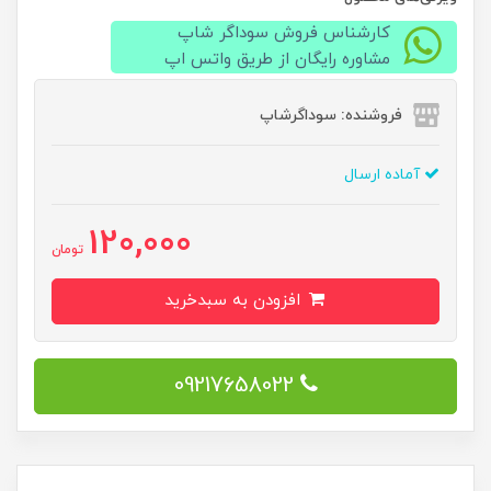
کارشناس فروش سوداگر شاپ
مشاوره رایگان از طریق واتس اپ
فروشنده: سوداگرشاپ
آماده ارسال
120,000
تومان
افزودن به سبدخرید
09217658022