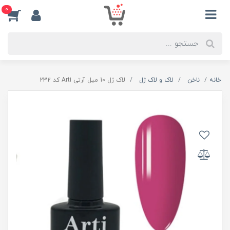
0
خانه
ناخن
لاک و لاک ژل
لاک ژل 10 میل آرتی Arti کد 232