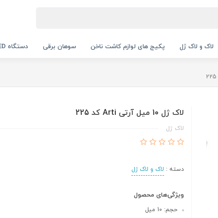
لاک و لاک ژل
پکیج های لوازم کاشت ناخن
سوهان برقی
دستگاه UV LED
لاک ژل 10 میل آرتی Arti کد 225
لاک ژل
دسته :
لاک و لاک ژل
ویژگی‌های محصول
حجم: 10 میل