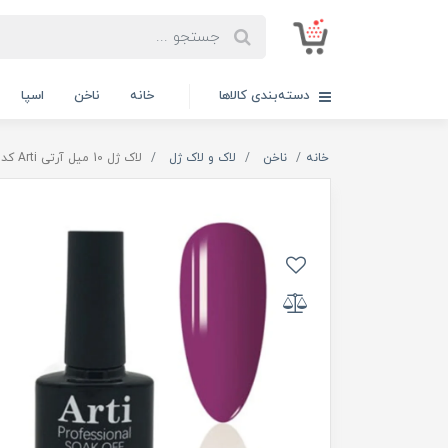
دسته‌بندی کالاها
خانه
ناخن
اسپا
خانه
ناخن
لاک و لاک ژل
لاک ژل 10 میل آرتی Arti کد 225