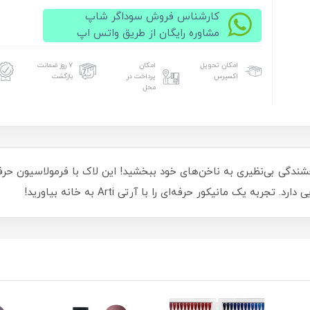
کارشناس فروش سوداگر شاپ
مشاوره رایگان از طریق واتس اپ
امکان تحویل
امکان
۷ روز ضمانت
اکسپرس
پرداخت در
بازگشت
محل
آرتی Arti کد 225، زیبایی و درخشندگی بی‌نظیری به ناخن‌های خود ببخشید! این لاک با فرمو
 یک مانیکور حرفه‌ای را با آرتی Arti به خانه بیاورید!