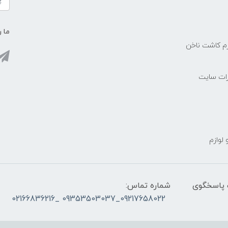
ما ر
زم کاشت ناخن
رات سایت
 لوازم
ز ساعت ۰۹۰۰ صبح تا ۲۳00 شب پاسخگوی
شماره تماس:
09217658022_09353503037 _02166836216