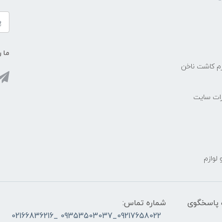
ما ر
زم کاشت ناخن
رات سایت
 لوازم
ز ساعت ۰۹۰۰ صبح تا ۲۳00 شب پاسخگوی
شماره تماس:
09217658022_09353503037 _02166836216