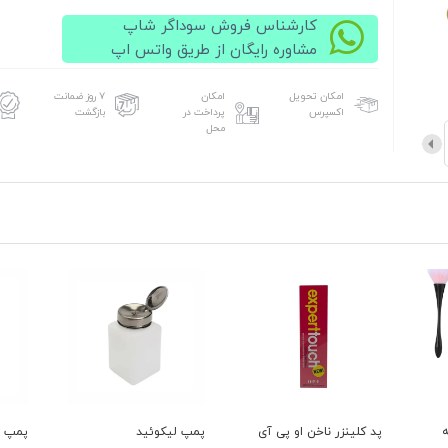
کارشناس فروش سوداگر شاپ
مشاوره رایگان از طریق واتس اپ
امکان تحویل
امکان
۷ روز ضمانت
اکسپرس
پرداخت در
بازگشت
محل
پد کلینزر ناخن او پی آی
پمپ لیکوئید
پمپ ا