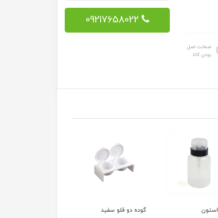
09217658022
ضمانت اصل
بودن کالا
ستون
گوده دو قلو سفید
گوده ظرف استیل 