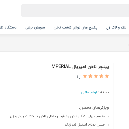
لاک و لاک ژل
پکیج های لوازم کاشت ناخن
سوهان برقی
دستگاه UV LED
پینچر ناخن امپریال IMPERIAL
از 1
دسته :
لوازم جانبی
ویژگی‌های محصول
مناسب برای: شکل دادن به قوس داخلی ناخن در کاشت پودر و ژل
جنس بدنه: استیل ضد زنگ