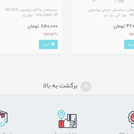
هان سرامیکی میخی ویلسون
سرسوهان ولکانو ویلسون WILSON
 سر تیز
VOLCANO XF - نوار زرد
تومان
850,000 تومان
ود
ناموجود
خرید
برگشت به بالا