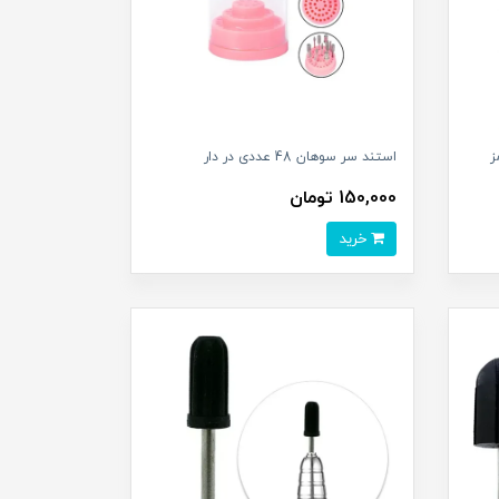
ز
استند سر سوهان 48 عددی در دار
150,000 تومان
خرید