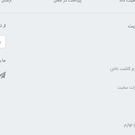
یت کالا
پرداخت در محل
ارسال آ
یت
از 
ما ر
زم کاشت ناخن
رات سایت
 لوازم