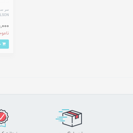
سر سو
WILSON - نوار آبی
420,000 
ناموج
خرید