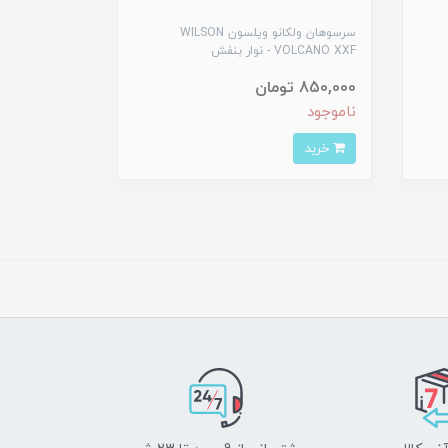
سرسوهان ولکانو ویلسون WILSON
VOLCANO XXF - نوار بنفش
850,000 تومان
ناموجود
خرید