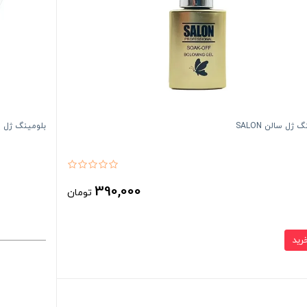
 ژل سالن SALON
بلومینگ ژل یونی 
390,000
تومان