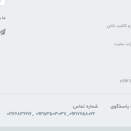
ما ر
زم کاشت ناخن
رات سایت
 لوازم
ز ساعت ۰۹۰۰ صبح تا ۲۳00 شب پاسخگوی
شماره تماس:
09217658022_09353503037 _02166836216