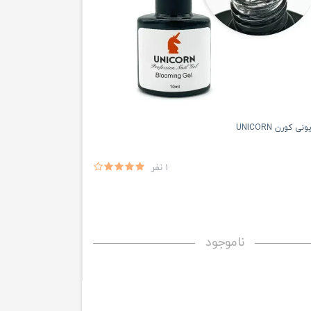
کورن UNICORN
1 نفر
ناموجود