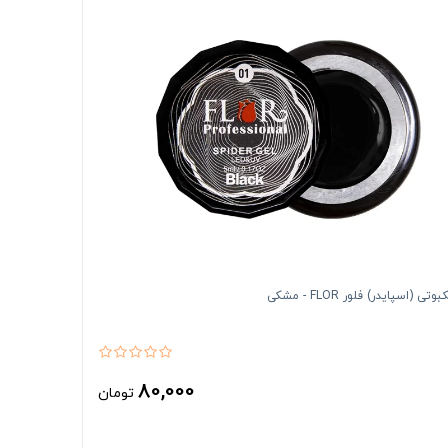
تی (اسپایدر) فلور FLOR - مشکی
80,000
تومان