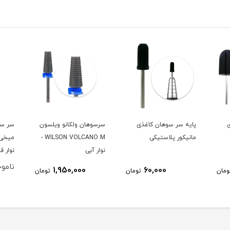
پایه سر سوهان کاغذی
سرسوهان ولکانو ویلسون
سر سو
مانیکور پلاستیکی
WILSON VOLCANO M -
نوار آبی
نوار ق
ناموج
1,950,000
60,000
ومان
تومان
تومان