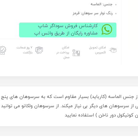
جنس: الماسه
رنگ نوار سر سوهان: قرمز
کارشناس فروش سوداگر شاپ
مشاوره رایگان از طریق واتس اپ
امکان تحویل
امکان
۷ روز ضمانت
اکسپرس
پرداخت در
بازگشت
محل
 جنس الماسه (کارباید) بسیار مقاوم است که به سرسوهان های پنج 
لی از سرسوهان های دیگر بی نیاز میکند. از سرسوهان ولکانو می توانید ب
ن کوتیکول دور ناخن ) استفاده نمایید