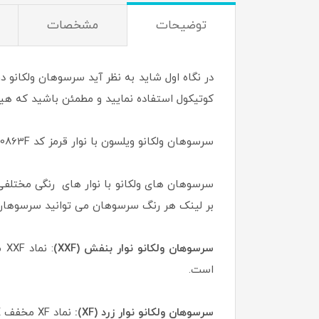
توضیحات
مشخصات
در نگاه اول شاید به نظر آید سرسوهان ولکانو د
کوتیکول استفاده نمایید و مطمئن باشید که هیچ
سرسوهان ولکانو ویلسون با نوار قرمز کد 1100863F دارای درجه زبری Fine به معنای نرم می باشد، این سرسوهان برای کار حرفه ای ها و مبتدیان مناسب است.
سرسوهان های ولکانو با نوار های رنگی مختلفی 
بر لینک هر رنگ سرسوهان می توانید سرسوهان م
سرسوهان ولکانو نوار بنفش (XXF)
است.
سرسوهان ولکانو نوار زرد (XF):
نماد XF مخفف X FINE یا خیلی نرم است، نشان دهنده این است که این سرسوهان از درجه زبری بسیار کمی برخوردار است.