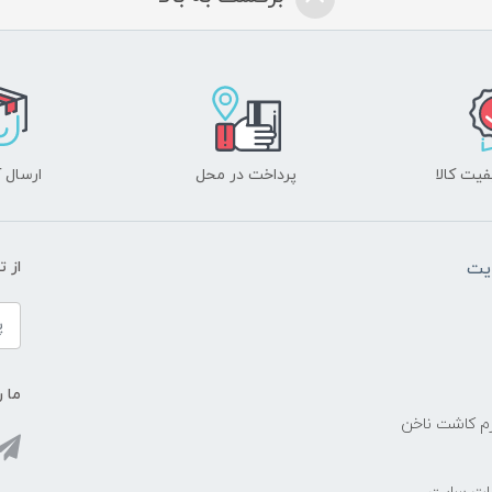
یت کالا
پرداخت در محل
ارسال آ
یت
از 
ما ر
زم کاشت ناخن