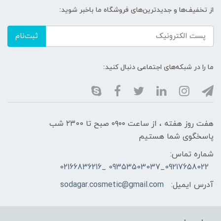
از تخفیف‌ها و جدیدترین‌های فروشگاه ما باخبر شوید:
ثبت‌نام
ما را در شبکه‌های اجتماعی دنبال کنید:
هفت روز هفته ، از ساعت ۰۹۰۰ صبح تا ۲۳00 شب
پاسخگوی شما هستیم
شماره تماس:
09217658022_09353503037 _02166836216
آدرس ایمیل:
sodagar.cosmetic@gmail.com