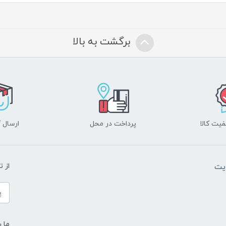
برگشت به بالا
یت کالا
پرداخت در محل
ارسال آ
یت
از 
ما ر