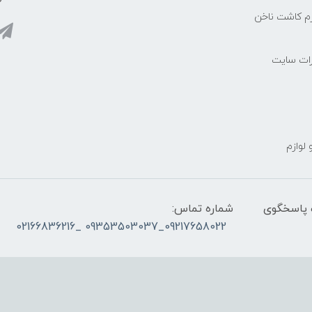
زم کاشت ناخن
رات سایت
 لوازم
ز ساعت ۰۹۰۰ صبح تا ۲۳00 شب پاسخگوی
شماره تماس:
09217658022_09353503037 _02166836216