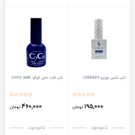
تاپ شاین لورنزو LORENZO
تاپ کات ناخن کوکو COCO 15ML
460,000
195,000
تومان
تومان
ناموجود
ناموجود