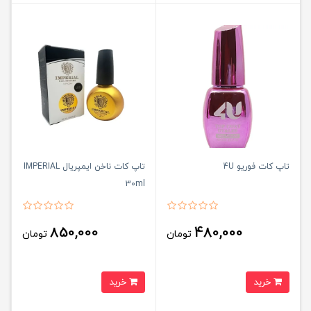
تاپ کات فوریو 4U
تاپ کات ناخن ایمپریال IMPERIAL
30ml
850,000
480,000
تومان
تومان
خرید
خرید