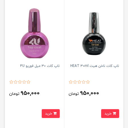
تاپ کات ناخن هیت HEAT 30ml
تاپ کات 30 میل فوریو 4U
950,000
950,000
تومان
تومان
خرید
خرید