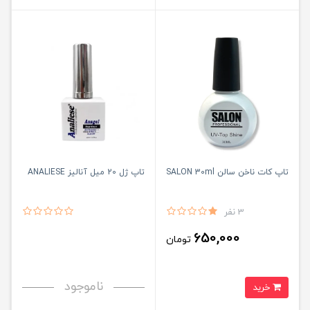
تاپ کات ناخن سالن SALON 30ml
تاپ ژل 20 میل آنالیز ANALIESE
3 نفر
650,000
تومان
ناموجود
خرید