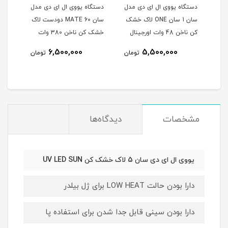
مدل
دستگاه یووی ال ای دی مدل
دستگاه یووی ال ای دی مدل
دستگ
اک
سان 1 سان ONE لاک خشک
سان MATE 60 دودست لاک
کن ناخن 48 وات اورجینال
خشک کن ناخن 380 وات
UV LED SUN ONE
دو دست اورجینال UV LED
دست D SUN
6,500,000
5,500,000
مان
تومان
تومان
SUN
مشخصات
دیدگاه‌ها
یووی ال ای دی سان 5 لاک خشک کن UV LED SUN
دارا بودن حالت LOW HEAT برای ژل بیلدر
دارا بودن سینی قابل جدا شدن برای استفاده پا