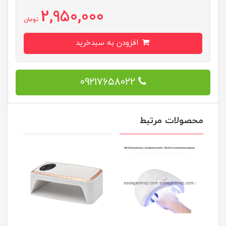
2,950,000
تومان
افزودن به سبدخرید
09217658022
محصولات مرتبط