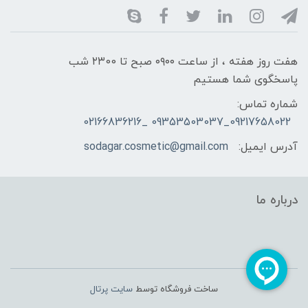
هفت روز هفته ، از ساعت ۰۹۰۰ صبح تا ۲۳00 شب
پاسخگوی شما هستیم
شماره تماس:
09217658022_09353503037 _02166836216
آدرس ایمیل:
sodagar.cosmetic@gmail.com
درباره ما
ساخت فروشگاه توسط
سایت پرتال