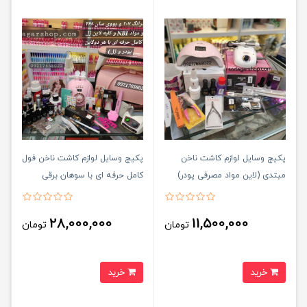
پکیج وسایل لوازم کاشت ناخن
پکیج وسایل لوازم کاشت ناخن فول
مبتدی (لاین مواد مصرفی پودر)
کامل حرفه ای با سوهان برقی
استرانگ 207 (هر دو لاین مواد
مصرفی پودر nbiو ژل دارد)
28,000,000
11,500,000
تومان
تومان
خرید
خرید