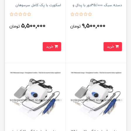
دسته سبک 35/000دور با پدال و
اسکورت با پک کامل سرسوهان
کیف با گارانتی (بالاترین کیفیت)
HI TEC
5,500,000
9,500,000
تومان
تومان
خرید
خرید