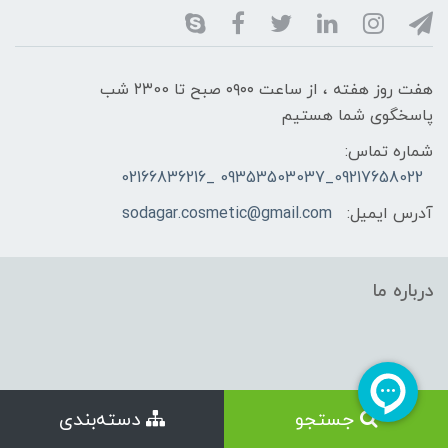
هفت روز هفته ، از ساعت ۰۹۰۰ صبح تا ۲۳00 شب
پاسخگوی شما هستیم
شماره تماس:
09217658022_09353503037 _02166836216
آدرس ایمیل:
sodagar.cosmetic@gmail.com
درباره ما
جستجو
دسته‌بندی
ساخت فروشگاه توسط
سایت پرتال