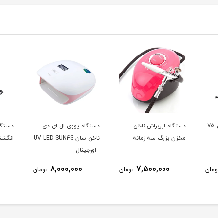
چراغ مطالعه مهندسی 75
دستگاه ایربراش ناخن
دستگاه یووی ال ای دی
دستگا
مخزن بزرگ سه زمانه
ناخن سان UV LED SUN4S
انگشتی
- اورجینال
8,000,000
7,500,000
ومان
تومان
تومان