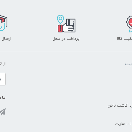
یت کالا
پرداخت در محل
ارسال آ
یت
از 
ما ر
زم کاشت ناخن
رات سایت