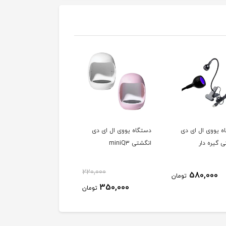
ه یووی ال ای دی
دستگاه یووی ال ای دی
دستگاه یووی ال ای دی
 گیره دار
انگشتی miniQ3
سان UV - LED SUN 5
PLUS اورجینال
220,000
7,500,000
580,000
تومان
توم
350,000
تومان