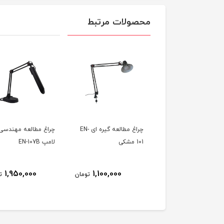
محصولات مرتبط
سوهان برقی استرانگ 207
چراغ مطالعه گیره ای EN-
ارانتی شرکتی کیفیت
101 مشکی
لامپ EN-107B
ینی
1,950,000
1,100,000
9,500,000
تومان
تومان
ت