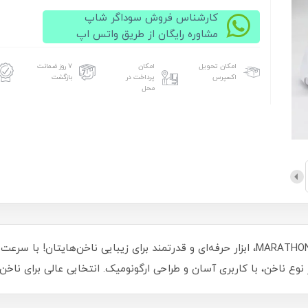
کارشناس فروش سوداگر شاپ
مشاوره رایگان از طریق واتس اپ
امکان تحویل
امکان
۷ روز ضمانت
اکسپرس
پرداخت در
بازگشت
محل
سوهان برقی ناخن ماراتن چمپیون MARATHON CHAMPION، ابزار حرفه‌ای و قدرتمند برای زیبایی 
ع ناخن، با کاربری آسان و طراحی ارگونومیک. انتخابی عالی برای ناخن‌کا