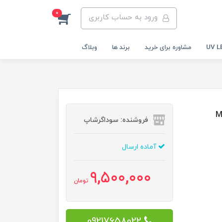
0
ورود به حساب کاربری
مشاوره برای خرید
برند ها
وبلاگ
MARATHO
فروشنده: سوداگرشاپ
آماده ارسال
9,500,000
تومان
09217658022