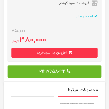
فروشنده: سوداگرشاپ
آماده ارسال
350,000
380,000
تومان
افزودن به سبدخرید
09217658022
محصولات مرتبط