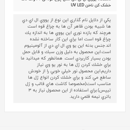
خشک کن ناخن UV LED
يكي از دلايل نام گذاري اين نوع از يووي ال اي دي
ها شبيه بودن ظاهر آن ها به چراغ قوه است
هرچند كه بازده نوري اين يووي ها به اندازه يك
چراغ قوه است اما براي اين كار ساخته نشده
اند.جنس بدنه اين يو وي ال اي دي از آلومينيوم
است.اين محصول به دليل وزن سبك و قابل حمل
بودن بسيار كاربردي است. همانطور كه ميدانيد ما
براي خشك كردن ژل ها به نور يو وي نياز
داريم.اين محصول نور خيلي خوبي را از خودش
ساطع مي كند و براي خشك كردن انواع ژل ها
مناسب است(مخصوصا كاشت هاي قالب و ژل
تيپس).براي استفاده از اين محصول نياز به ٣
باتري نيمه قلمي داريد.