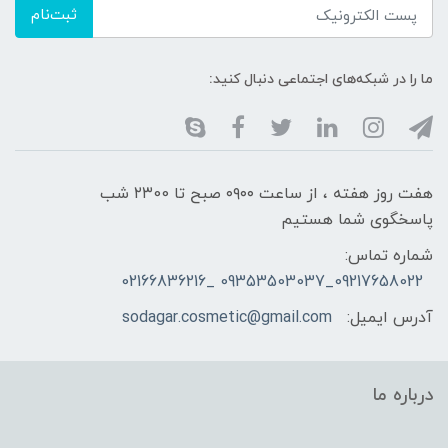
ثبت‌نام
ما را در شبکه‌های اجتماعی دنبال کنید:
هفت روز هفته ، از ساعت ۰۹۰۰ صبح تا ۲۳00 شب
پاسخگوی شما هستیم
شماره تماس:
09217658022_09353503037 _02166836216
آدرس ایمیل:
sodagar.cosmetic@gmail.com
درباره ما