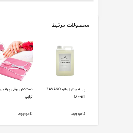
محصولات مرتبط
 کوکتل زاوانو
پینه بردار زاوانو ZAVANO
دستکش برقی پارافین
ZAVANO  - انار
1800ml
تراپی
وجود
ناموجود
ناموجود