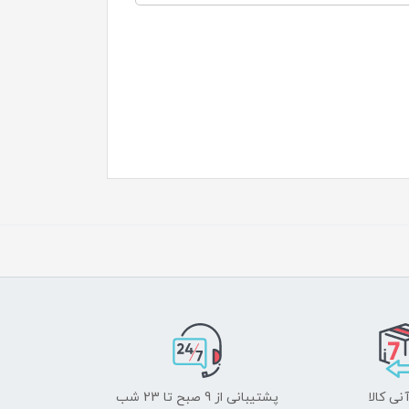
نی کالا
پشتیبانی از 9 صبح تا 23 شب