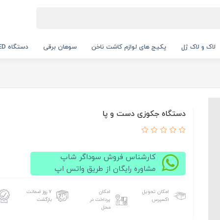
لاک و لاک ژل
پکیج های لوازم کاشت ناخن
سوهان برقی
دستگاه UV LED
دستگاه جکوزی دست و پا
کارشناس فروش سوداگر شاپ
مشاوره رایگان از طریق واتس اپ
امکان تحویل
امکان
۷ روز ضمانت
اکسپرس
پرداخت در
بازگشت
محل