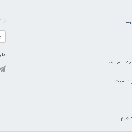
یت
از 
ما ر
زم کاشت ناخن
رات سایت
 لوازم